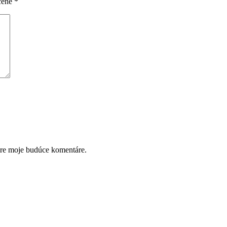
čené
*
pre moje budúce komentáre.