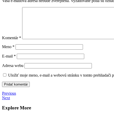
Vaša e-mailová adresa nebude zverejnená.
Vyžadované polia sú ozna
Komentár
*
Meno
*
E-mail
*
Adresa webu
Uložiť moje meno, e-mail a webovú stránku v tomto prehliadači 
Navigácia
Previous
Previous
Post
Next
Next
v
Post
článku
Explore More