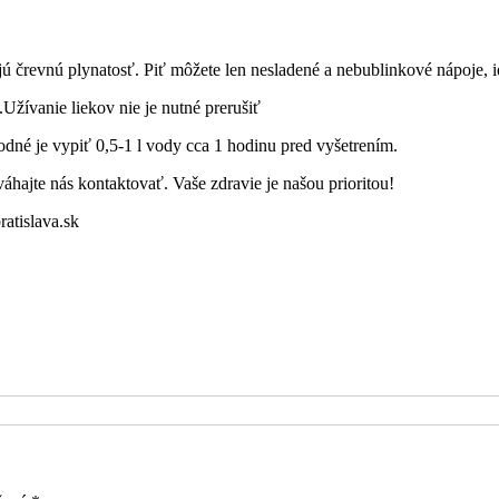
ú črevnú plynatosť. Piť môžete len nesladené a nebublinkové nápoje, id
Užívanie liekov nie je nutné prerušiť
né je vypiť 0,5-1 l vody cca 1 hodinu pred vyšetrením.
hajte nás kontaktovať. Vaše zdravie je našou prioritou!
atislava.sk