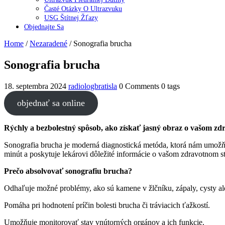
Časté Otázky O Ultrazvuku
USG Štítnej Žľazy
Objednajte Sa
Home
/
Nezaradené
/
Sonografia brucha
Sonografia brucha
18. septembra 2024
radiologbratisla
0 Comments
0 tags
objednať sa online
Rýchly a bezbolestný spôsob, ako získať jasný obraz o vašom zd
Sonografia brucha je moderná diagnostická metóda, ktorá nám umožňuj
minút a poskytuje lekárovi dôležité informácie o vašom zdravotnom s
Prečo absolvovať sonografiu brucha?
Odhaľuje možné problémy, ako sú kamene v žlčníku, zápaly, cysty al
Pomáha pri hodnotení príčin bolesti brucha či tráviacich ťažkostí.
Umožňuje monitorovať stav vnútorných orgánov a ich funkcie.