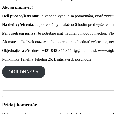
Ako sa pripraviť?
Deň pred vyšetrením
: Je vhodné vyhnúť sa potravinám, ktoré zvyšuj
Na deň vyšetrenia
: Je potrebné byť nalačno 6 hodín pred vyšetrením.
Pri vyšetrení panvy
: Je potrebné mať naplnený močový mechúr. Vhod
Ak máte akékoľvek otázky alebo potrebujete objednať vyšetrenie, nevá
Objednajte sa ešte dnes! +421 948 844 844 rtg@thclinic.sk www.rtgbr
Poliklinika Tehelná Tehelná 26, Bratislava 3. poschodie
OBJEDNAť SA
Pridaj komentár