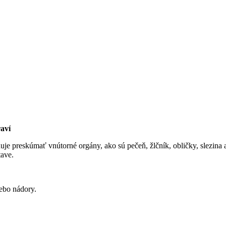
raví
e preskúmať vnútorné orgány, ako sú pečeň, žlčník, obličky, slezina 
tave.
ebo nádory.